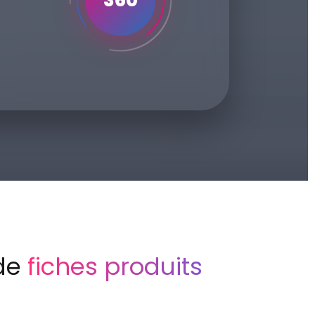
360
 de
fiches produits