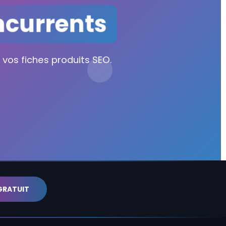
currents
 vos fiches produits SEO.
GRATUIT