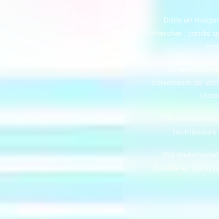
Dans un magasi
chercher ; tandis 
max
La rédaction d
conversion de votre
rédac
On retrouve bie
fournisseurs
360 Webmarketin
détaillé et optimi