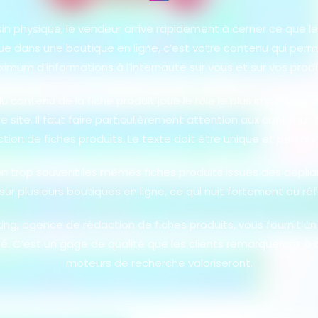
n physique, le vendeur arrive rapidement à cerner ce que le 
que dans une boutique en ligne, c’est votre contenu qui per
imum d’informations à l’internaute sur vous et sur vos produ
u contenu de la fiche produit joue le rôle le plus important 
 site. Il faut faire particulièrement attention aux contenus 
tion de fiches produits. Le texte doit être unique et personn
n trop souvent les mêmes fiches produits issues des déplia
 sur plusieurs boutiques en ligne, ce qui nuit fortement au r
g, agence de rédaction de fiches produits, vous fournit un 
sé. C’est un gage de qualité que les clients remarqueront à 
moteurs de recherche valoriseront.