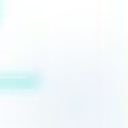
client est venu
mettra de donner un
its.
dans le taux de
dupliqués lors de la
alisé.
nts et sites des
éférencement.
texte descriptif
coup sûr et que les