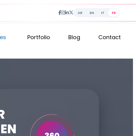
AR
EN
IT
FR
ces
Portfolio
Blog
Contact
R
 EN