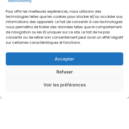
Pour offrir les meilleures expériences, nous utilisons des
technologies telles que les cookies pour stocker et/ou accéder aux
informations des appareils. Le fait de consentir à ces technologies
nous permettra de traiter des données telles que le comportement
de navigation ou les ID uniques sur ce site. Le fait de ne pas
consentir ou de retirer son consentement peut avoir un effet négatif
sur certaines caractéristiques et fonctions.
Accepter
Refuser
Création de site web
Voir les préférences
Quelle que soit la nature de votre activité, il est
indispensable d’être présent sur internet si vous
souhaitez assurer la prospérité de votre entreprise.
En effet, tout le monde est désormais connecté à la
toile, qui devient la source principale d’information.