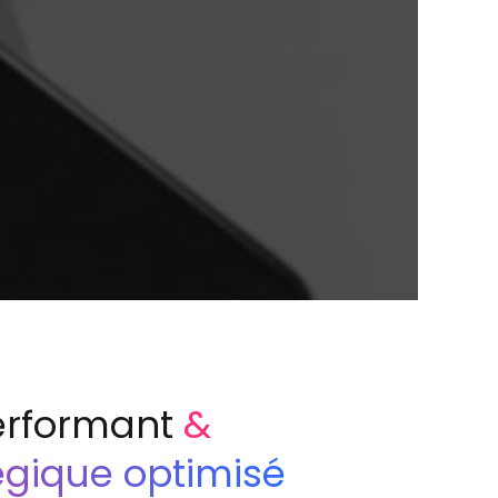
erformant
&
égique optimisé