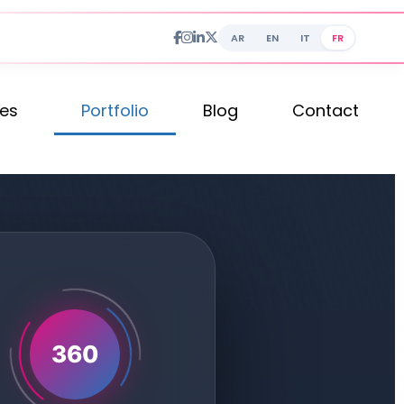
AR
EN
IT
FR
ces
Portfolio
Blog
Contact
360