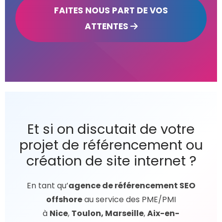
de votre site. Elle permettra également
FAITES NOUS PART DE VOS
accroître votre classement.
de mettre en évidence les principaux
ATTENTES
Optimisation de contenu :
Nous
facteurs bloquants au bon
optimisons les balises métadonnées,
positionnement de votre site sur
les urls et les fichiers d’indexation pour
Google.
rendre vos pages plus accessibles aux
robots de recherche.
Google My Business :
La page Google
My Business est désormais
incontournable pour bien figurer dans
Et si on discutait de votre
les résultats locaux. Nous créons et
projet de référencement ou
optimisons votre fiche pour maximiser
création de site internet ?​
votre visibilité sur Google Maps.
En tant qu’
agence de référencement SEO
offshore
au service des PME/PMI
à
Nice
,
Toulon, Marseille
,
Aix-en-