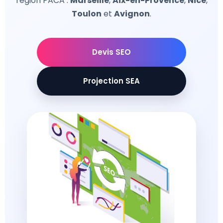
région PACA :
Marseille
,
Aix-en-Provence
,
Nice
,
Toulon
et
Avignon
.
Devis SEO
Projection SEA