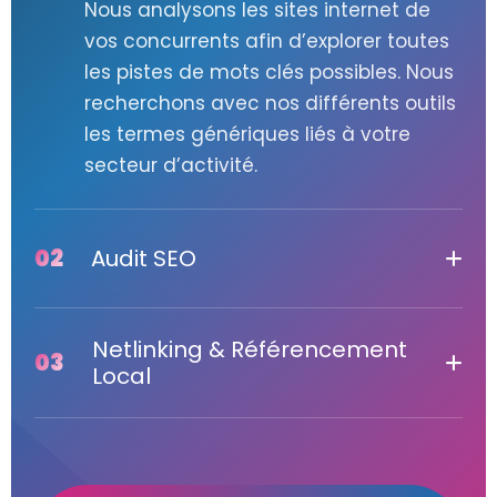
Nous analysons les sites internet de
vos concurrents afin d’explorer toutes
les pistes de mots clés possibles. Nous
recherchons avec nos différents outils
les termes génériques liés à votre
secteur d’activité.
02
Audit SEO
Avant de mettre en place une
Netlinking & Référencement
stratégie de
référencement naturel
, il
03
Local
convient d’effectuer l’audit
référencement de votre site.
Audit du Netlinking :
Nous analysons
Cette analyse
SEO
permettra
les sites qui renvoient vers le vôtre et
d’identifier les forces et les faiblesses
optimisons votre popularité pour