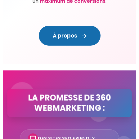
un
maximum de conversions
.
À propos
LA PROMESSE DE 360
WEBMARKETING :
DES SITES SEO FRIENDLY