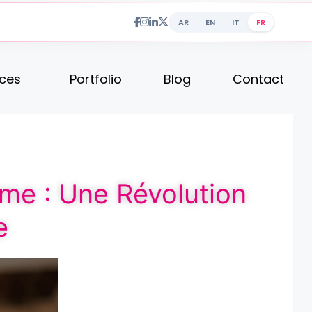
AR
EN
IT
FR
ices
Portfolio
Blog
Contact
ome : Une Révolution
e